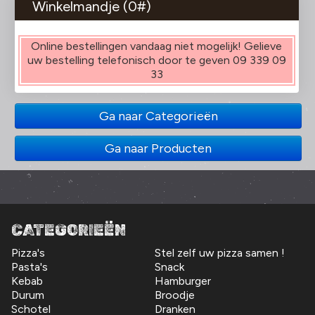
Winkelmandje (
0
#)
Online bestellingen vandaag niet mogelijk! Gelieve
uw bestelling telefonisch door te geven 09 339 09
33
Ga naar Categorieën
Ga naar Producten
CATEGORIEËN
Pizza's
Stel zelf uw pizza samen !
Pasta's
Snack
Kebab
Hamburger
Durum
Broodje
Schotel
Dranken