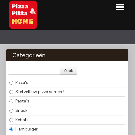
HOME
BESTELLEN
Categorieën
MENU
Zoek
OVER ONS
Pizza's
LOGIN
Stel zelf uw pizza samen !
CONTACT
Pasta's
Snack
Kebab
Hamburger